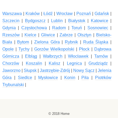
Warszawa
|
Kraków
|
Łódź
|
Wrocław
|
Poznań
|
Gdańsk
|
Szczecin
|
Bydgoszcz
|
Lublin
|
Białystok
|
Katowice
|
Gdynia
|
Częstochowa
|
Radom
|
Toruń
|
Sosnowiec
|
Rzeszów
|
Kielce
|
Gliwice
|
Zabrze
|
Olsztyn
|
Bielsko-
Biała
|
Bytom
|
Zielona Góra
|
Rybnik
|
Ruda Śląska
|
Opole
|
Tychy
|
Gorzów Wielkopolski
|
Płock
|
Dąbrowa
Górnicza
|
Elbląg
|
Wałbrzych
|
Włocławek
|
Tarnów
|
Chorzów
|
Koszalin
|
Kalisz
|
Legnica
|
Grudziądz
|
Jaworzno
|
Słupsk
|
Jastrzębie-Zdrój
|
Nowy Sącz
|
Jelenia
Góra
|
Siedlce
|
Mysłowice
|
Konin
|
Piła
|
Piotrków
Trybunalski
|
© 2018
Home