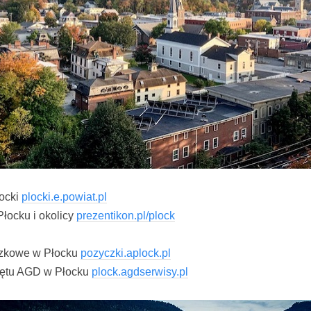
łocki
plocki.e.powiat.pl
łocku i okolicy
prezentikon.pl/plock
czkowe w Płocku
pozyczki.aplock.pl
zętu AGD w Płocku
plock.agdserwisy.pl