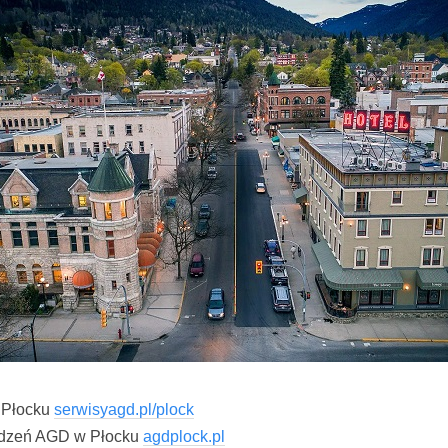
 Płocku
serwisyagd.pl/plock
ądzeń AGD w Płocku
agdplock.pl