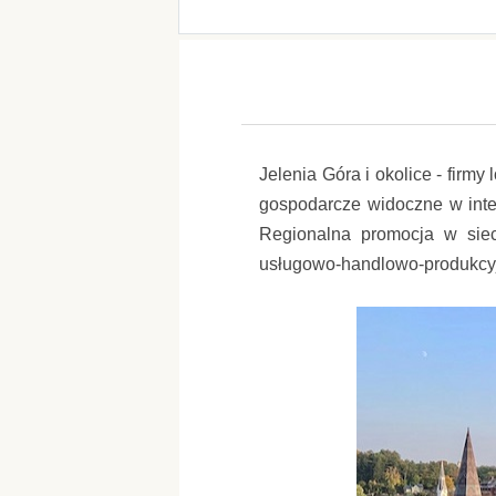
Jelenia Góra i okolice - firmy
gospodarcze widoczne w inter
Regionalna promocja w sieci
usługowo-handlowo-produkcyjn