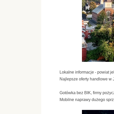
Lokalne informacje - powiat j
Najlepsze oferty handlowe w J
Gotówka bez BIK, firmy poży
Mobilne naprawy dużego sprz