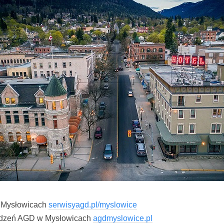
 Mysłowicach
serwisyagd.pl/myslowice
ądzeń AGD w Mysłowicach
agdmyslowice.pl