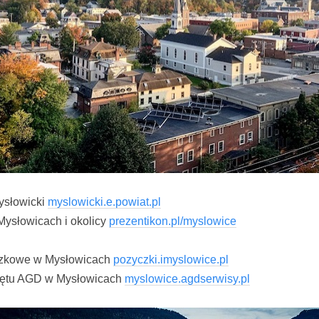
mysłowicki
myslowicki.e.powiat.pl
Mysłowicach i okolicy
prezentikon.pl/myslowice
yczkowe w Mysłowicach
pozyczki.imyslowice.pl
zętu AGD w Mysłowicach
myslowice.agdserwisy.pl