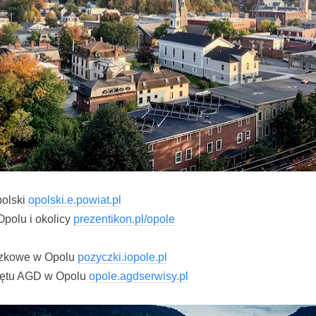
polski
opolski.e.powiat.pl
Opolu i okolicy
prezentikon.pl/opole
czkowe w Opolu
pozyczki.iopole.pl
zętu AGD w Opolu
opole.agdserwisy.pl