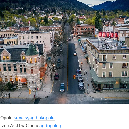
 Opolu
serwisyagd.pl/opole
ądzeń AGD w Opolu
agdopole.pl