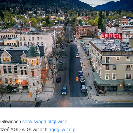
 Gliwicach
serwisyagd.pl/gliwice
dzeń AGD w Gliwicach
agdgliwice.pl