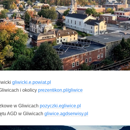
iwicki
gliwicki.e.powiat.pl
liwicach i okolicy
prezentikon.pl/gliwice
czkowe w Gliwicach
pozyczki.egliwice.pl
zętu AGD w Gliwicach
gliwice.agdserwisy.pl