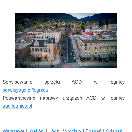
Serwisowanie sprzętu AGD w legnicy
serwisyagd.pl/legnica
Pogwarancyjne naprawy urządzeń AGD w legnicy
agd.legnica.pl
Warszawa
|
Kraków
|
Łódź
|
Wrocław
|
Poznań
|
Gdańsk
|