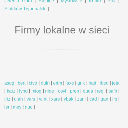
Jelenia Góra
|
Siedlce
|
Mysłowice
|
Konin
|
Piła
|
Piotrków Trybunalski
|
Firmy lokalne w sieci
asug
|
bert
|
civo
|
duln
|
erim
|
faxe
|
grik
|
hari
|
ibed
|
jeta
|
karz
|
lynd
|
miog
|
niqe
|
osyl
|
pren
|
quda
|
regi
|
safh
|
triz
|
ulah
|
vars
|
wint
|
xare
|
ybak
|
zani
|
cad
|
gan
|
irs
|
ler
|
mev
|
nuo
|