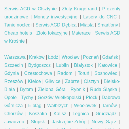
Serwis AGD w Olsztynie
|
Złoty Krugerrand
|
Prezenty
urodzinowe
|
Monety inwestycyjne
|
Lasery do CNC
|
Tanie noclegi
|
Serwis AGD Dębica
|
Miasta
|
Smartfony
|
Cheap hotels
|
Złoto lokacyjne
|
Materace
|
Serwis AGD
w Krośnie
|
Warszawa
|
Kraków
|
Łódź
|
Wrocław
|
Poznań
|
Gdańsk
|
Szczecin
|
Bydgoszcz
|
Lublin
|
Białystok
|
Katowice
|
Gdynia
|
Częstochowa
|
Radom
|
Toruń
|
Sosnowiec
|
Rzeszów
|
Kielce
|
Gliwice
|
Zabrze
|
Olsztyn
|
Bielsko-
Biała
|
Bytom
|
Zielona Góra
|
Rybnik
|
Ruda Śląska
|
Opole
|
Tychy
|
Gorzów Wielkopolski
|
Płock
|
Dąbrowa
Górnicza
|
Elbląg
|
Wałbrzych
|
Włocławek
|
Tarnów
|
Chorzów
|
Koszalin
|
Kalisz
|
Legnica
|
Grudziądz
|
Jaworzno
|
Słupsk
|
Jastrzębie-Zdrój
|
Nowy Sącz
|